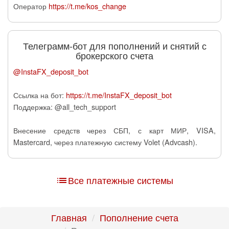
Оператор
https://t.me/kos_change
Телеграмм-бот для пополнений и снятий с
брокерского счета
@InstaFX_deposit_bot
Ссылка на бот:
https://t.me/InstaFX_deposit_bot
Поддержка: @all_tech_support
Внесение средств через СБП, с карт МИР, VISA,
Mastercard, через платежную систему Volet (Advcash).
Все платежные системы
Главная
Пополнение счета