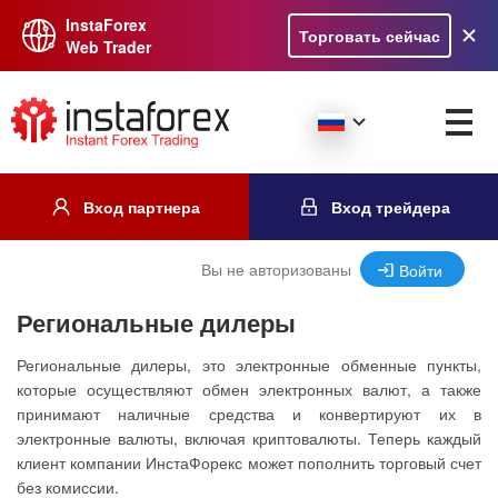
InstaForex
Торговать сейчас
Web Trader
Вход партнера
Вход трейдера
Вы не авторизованы
Войти
Региональные дилеры
Региональные дилеры, это электронные обменные пункты,
которые осуществляют обмен электронных валют, а также
принимают наличные средства и конвертируют их в
электронные валюты, включая криптовалюты. Теперь каждый
клиент компании ИнстаФорекс может пополнить торговый счет
без комиссии.