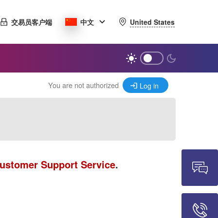
United States
交易员客户端
中文
You are not authorized
Log in
ustomer Support Service
.