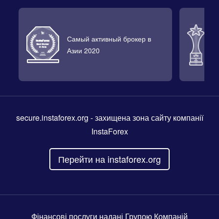
Самый активный брокер в
Л
Азии 2020
2
secure.instaforex.org
- захищена зона сайту компанії
InstaForex
Перейти на instaforex.org
Фінансові послуги надані Групою Компаній